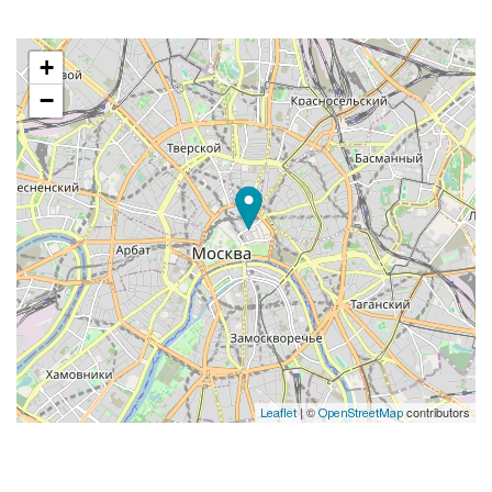
+
−
| ©
contributors
Leaflet
OpenStreetMap