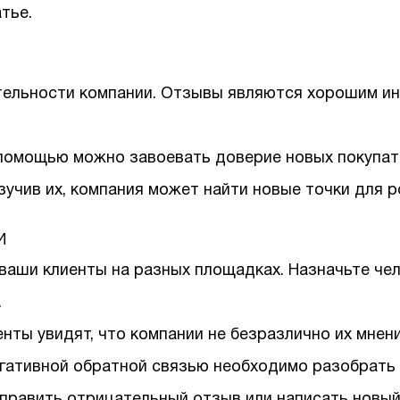
тье.
ятельности компании. Отзывы являются хорошим и
 помощью можно завоевать доверие новых покупат
зучив их, компания может найти новые точки для р
и
аши клиенты на разных площадках. Назначьте чело
.
енты увидят, что компании не безразлично их мнени
егативной обратной связью необходимо разобрать 
править отрицательный отзыв или написать новый 