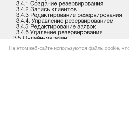
3.4.1 Создание резервирования
3.4.2 Запись клиентов
3.4.3 Редактирование резервирования
3.4.4. Управление резервированием
3.4.5 Редактирование заявок
3.4.6 Удаление резервирования
3.5 Онлайн-магазин
3.5.1 Структура онлайн-магазина
На этом веб-сайте используются файлы cookie, чт
3.5.2 Классификация товара
3.5.3 Добавление товара
3.5.4 Витрина онлайн-магазина
3.5.5 Корзина покупок
3.5.6 Настройки онлайн-магазина
3.5.7 Шаблоны магазина
ПРОДУКТ
3.5.8 Условия онлайн-магазина
ВДИАЛ
3.5.9 Информация о заказах
Глоссарий
Главная страница
Контакты
Поддержка
Условия исп
Демо
Лицензионн