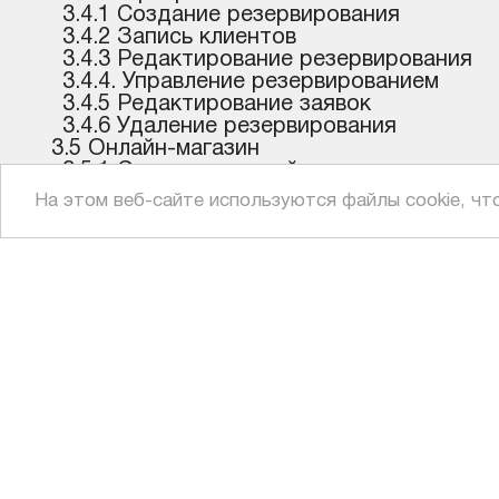
3.4.1 Создание резервирования
3.4.2 Запись клиентов
3.4.3 Редактирование резервирования
3.4.4. Управление резервированием
3.4.5 Редактирование заявок
3.4.6 Удаление резервирования
3.5 Онлайн-магазин
3.5.1 Структура онлайн-магазина
3.5.2 Классификация товара
На этом веб-сайте используются файлы cookie, чт
3.5.3 Добавление товара
3.5.4 Витрина онлайн-магазина
3.5.5 Корзина покупок
3.5.6 Настройки онлайн-магазина
3.5.7 Шаблоны магазина
3.5.8 Условия онлайн-магазина
ПРОДУКТ
ВДИАЛ
3.5.9 Информация о заказах
Глоссарий
Главная страница
Контакты
Поддержка
Условия исп
Демо
Лицензионн