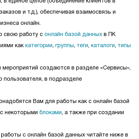
, в единое целое (объединение клиентов в
аказов и т.д.), обеспечивая взаимосвязь и
изнеса онлайн.
о свою работу с
онлайн базой данных
в ПК
тиями как
категории
,
группы
,
теги
,
каталоги
,
типы
ипы мероприятий создаются в разделе «Сервисы»,
ю пользователя, в подразделе
надобятся Вам для работы как с онлайн базой
ы с некоторыми
блоками
, а также при создании
работы с онлайн базой данных читайте ниже в